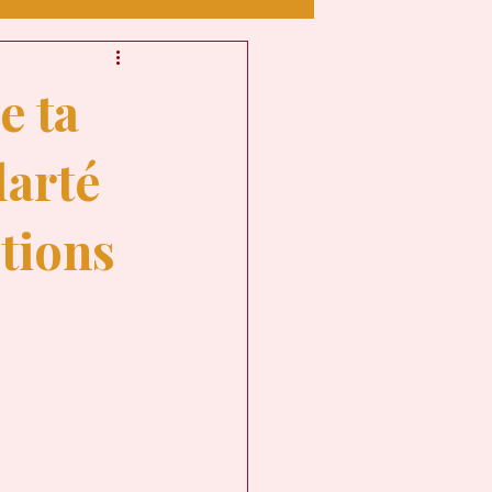
 HUMAIN
e ta
larté
tions
OUT
NAIRE