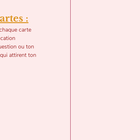
artes :
chaque carte 
ication 
question ou ton 
qui attirent ton 