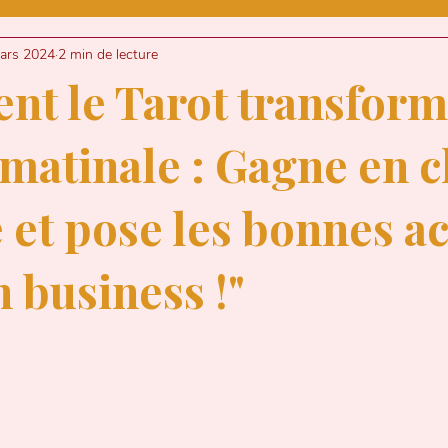
INTROSPECTION
ARGENT
DESIGN
ars 2024
2 min de lecture
t le Tarot transform
CE
ASTROLOGIE
 matinale : Gagne en c
 et pose les bonnes ac
'UNE ENTREPRENEURE
MEDIUMNITE
 business !"
NXIETE
SANTE MENTALE
BURN-
NNEL
NUMEROLOGIE
TRANSIT LU