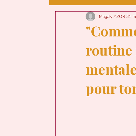
NUMEROLOGIE
Magaly AZOR
31 m
"Commen
TAROT
GUIDAN
routine
mentale
JOURNAL INTIME D
pour ton
CODE AMIQUE
A
TRANSGENERATIO