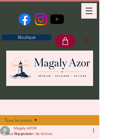
Boutique
Post
Tous les posts
Magaly AZOR
Tous les posts
19 juin
3 min de lecture