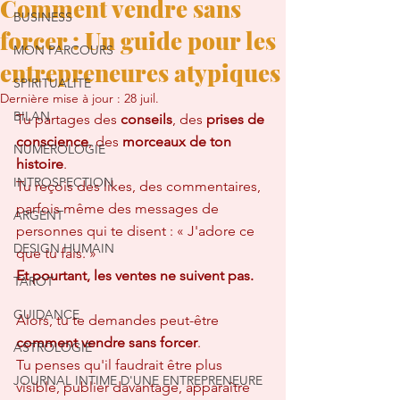
Comment vendre sans
BUSINESS
forcer : Un guide pour les
MON PARCOURS
entrepreneures atypiques
SPIRITUALITE
Dernière mise à jour :
28 juil.
BILAN
Tu partages des 
conseils
, des 
prises de 
conscience
, des 
morceaux de ton 
NUMEROLOGIE
histoire
.  
INTROSPECTION
Tu reçois des likes, des commentaires, 
parfois même des messages de 
ARGENT
personnes qui te disent : « J'adore ce 
DESIGN HUMAIN
que tu fais. »  
Et pourtant, les ventes ne suivent pas.
TAROT
GUIDANCE
Alors, tu te demandes peut-être 
comment vendre sans forcer
.  
ASTROLOGIE
Tu penses qu'il faudrait être plus 
JOURNAL INTIME D'UNE ENTREPRENEURE
visible, publier davantage, apparaître 