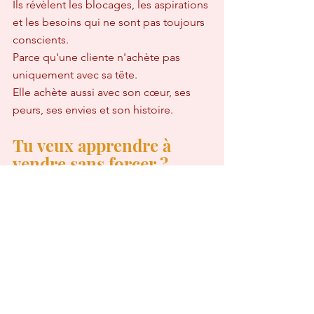
Ils révèlent les blocages, les aspirations 
et les besoins qui ne sont pas toujours 
conscients.  
Parce qu'une cliente n'achète pas 
uniquement avec sa tête.  
Elle achète aussi avec son cœur, ses 
peurs, ses envies et son histoire.
Tu veux apprendre à 
vendre sans forcer ?
Tu n'as pas besoin d'être plus visible.  
Tu n'as pas besoin de publier 
davantage.  
Tu as besoin de mieux comprendre la 
femme que tu souhaites accompagner.
Car lorsque ta cliente se sent 