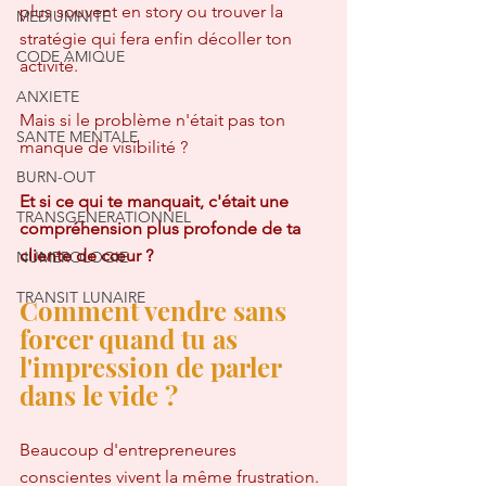
plus souvent en story ou trouver la 
MEDIUMNITE
stratégie qui fera enfin décoller ton 
CODE AMIQUE
activité.
ANXIETE
Mais si le problème n'était pas ton 
SANTE MENTALE
manque de visibilité ?
BURN-OUT
Et si ce qui te manquait, c'était une 
TRANSGENERATIONNEL
compréhension plus profonde de ta 
cliente de cœur ?
NUMEROLOGIE
TRANSIT LUNAIRE
Comment vendre sans 
forcer quand tu as 
l'impression de parler 
dans le vide ?
Beaucoup d'entrepreneures 
conscientes vivent la même frustration.  