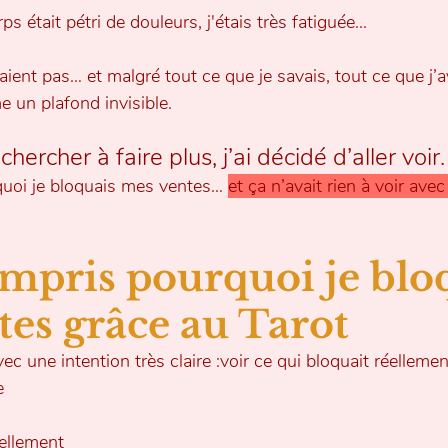
 était pétri de douleurs, j'étais très fatiguée...
ient pas… et malgré tout ce que je savais, tout ce que j’a
e un plafond invisible.
chercher à faire plus, j’ai décidé d’aller voir.
quoi je bloquais mes ventes… 
et ça n’avait rien à voir ave
compris pourquoi je blo
es grâce au Tarot
 avec une intention très claire :voir ce qui bloquait réellem
e
ellement