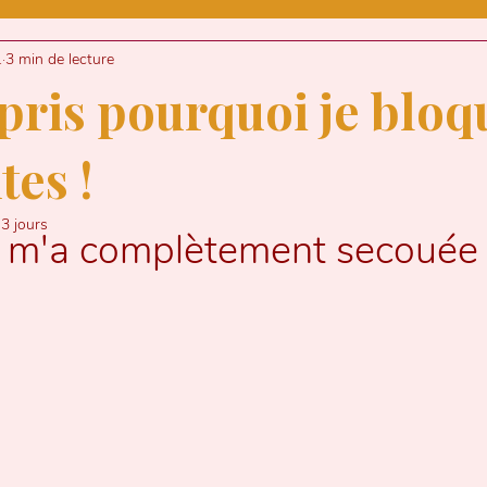
INTROSPECTION
ARGENT
DESIGN
.
3 min de lecture
mpris pourquoi je bloq
CE
ASTROLOGIE
tes !
a 3 jours
'UNE ENTREPRENEURE
MEDIUMNITE
té m'a complètement secouée
NXIETE
SANTE MENTALE
BURN-
NNEL
NUMEROLOGIE
TRANSIT LU