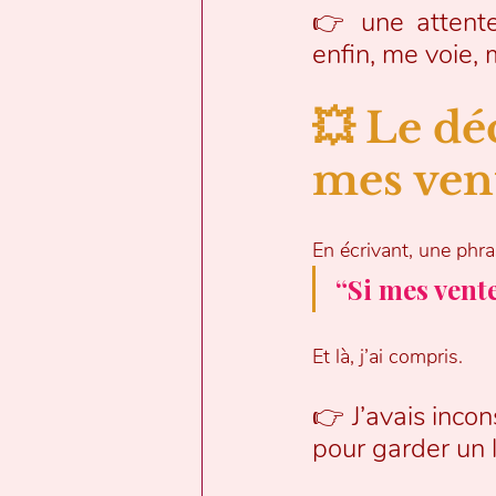
👉 une attente
enfin, me voie,
💥 Le dé
mes ven
En écrivant, une phras
“Si mes vent
Et là, j’ai compris.
👉 J’avais inco
pour garder un l