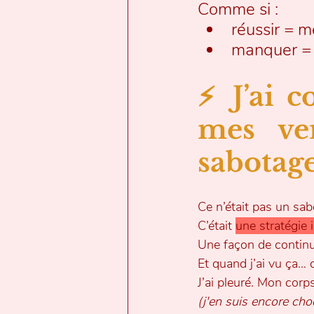
Comme si :
réussir = m
manquer = 
⚡ J’ai c
mes ven
sabotage
Ce n’était pas un sab
C’était 
une stratégie 
Une façon de continu
Et quand j’ai vu ça… 
J’ai pleuré. Mon corp
(j'en suis encore ch