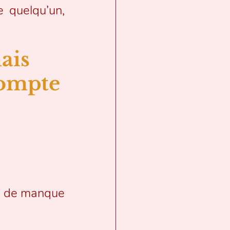
quelqu’un, 
ais 
compte
e de manque 