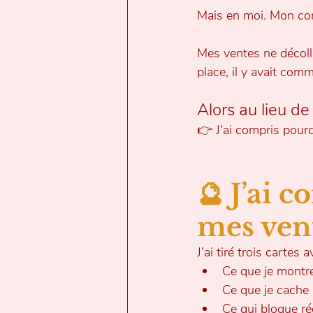
Mais en moi. Mon corps
Mes ventes ne décolla
place, il y avait comm
Alors au lieu de 
👉 J’ai compris pour
🔮 J’ai 
mes vent
J’ai tiré trois cartes
Ce que je montr
Ce que je cache
Ce qui bloque ré