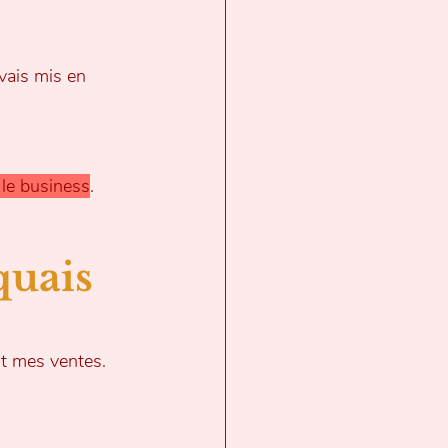
vais mis en 
c le business
.
quais 
ent mes ventes.