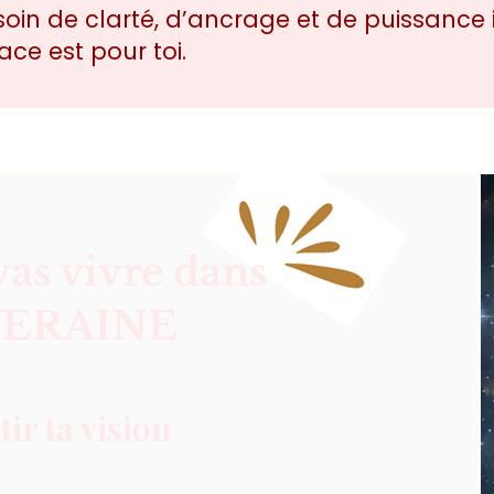
oin de clarté, d’ancrage et de puissance i
ace est pour toi.
vas vivre dans
ERAINE
tir ta vision