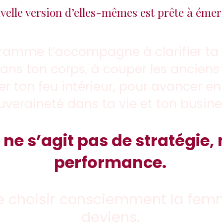
velle version d’elles-mêmes est prête à émer
ramme t’accompagne à clarifier ta v
dans ton corps, à couper les anciens
er ton feu intérieur, pour avancer en
uveraineté dans ta vie et ton busine
il ne s’agit pas de stratégie, 
performance.
 de choisir consciemment la fe
deviens.