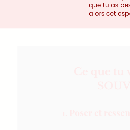
que tu as bes
alors cet esp
Ce que tu 
SOUV
1. Poser et ressen