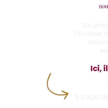
nou
Ce prog
l’incarner 
rallum
so
Ici, 
Il s’agit