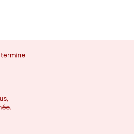
 termine.
us,
née.