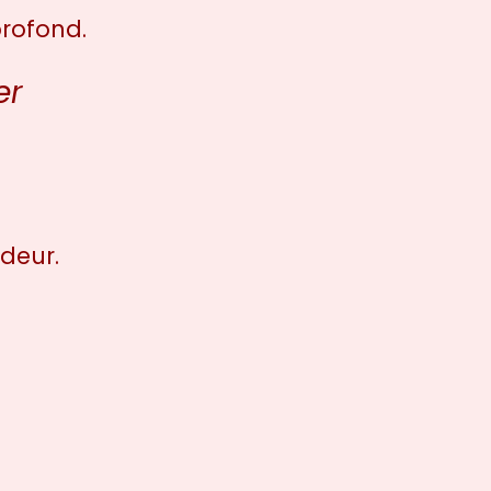
rofond.
er
deur.