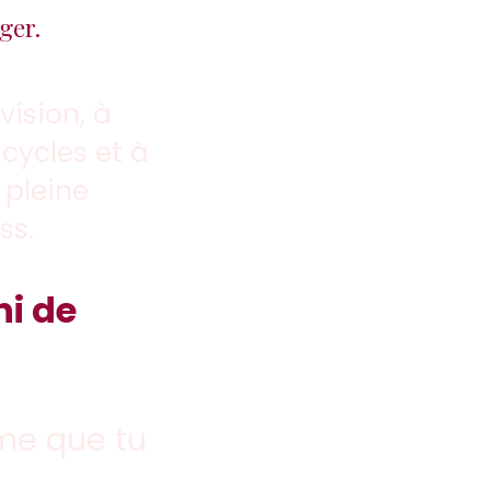
ger.
ision, à
 cycles et à
 pleine
ss.
ni de
mme que tu