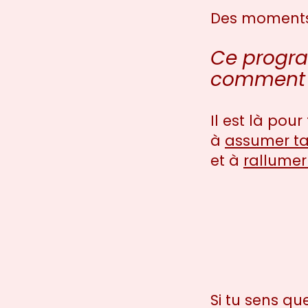
Des moments 
Ce progra
comment v
Il est là pour
à
assumer ta
et à
rallumer 
Si tu sens qu