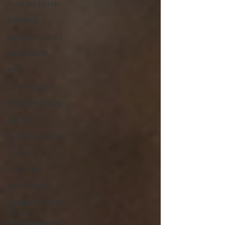
Tous les posts
BUSINESS
MON PARCOURS
SPIRITUALITE
BILAN
NUMEROLOGIE
INTROSPECTION
ARGENT
DESIGN HUMAIN
TAROT
GUIDANCE
ASTROLOGIE
JOURNAL INTIME
D'UNE
ENTREPRENEURE