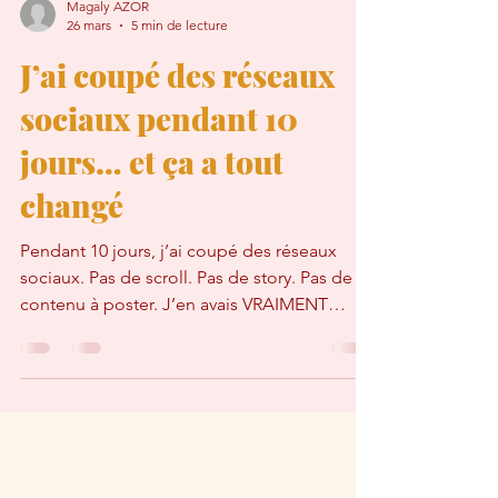
Magaly AZOR
26 mars
5 min de lecture
J’ai coupé des réseaux
sociaux pendant 10
jours… et ça a tout
changé
Pendant 10 jours, j’ai coupé des réseaux
sociaux. Pas de scroll. Pas de story. Pas de
contenu à poster. J’en avais VRAIMENT
besoin. 🌿 J'ai coupé des réseaux sociaux
parce que j’étais arrivée à saturation J’étais
fatiguée. Mais pas juste “fatiguée”. 👉
Épuisée mentalement. 👉 Sous pression en