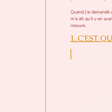
Quand j'ai demandé au 
m'a dit qu'il y en avai
mesure.
1. C'EST Q
"C’est ce qui 
C’est la définition do
On a donc ici une croy
extérieure à nous.
Comme je viens de l
mesure que l’humain a
pour éviter que tout 