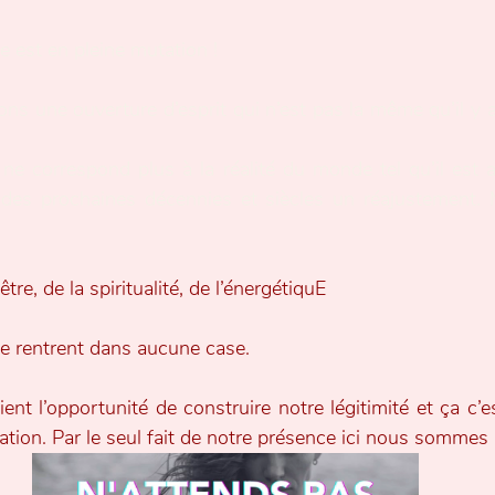
 est en pleine mutation !
ns une ouverture d’esprit qui n’est pas la même qu’il y 
 correspond plus à la réalité du monde tel qu’il est au
des prochaines décennies et siècles un réajustement. M
re, de la spiritualité, de l’énergétiquE
ne rentrent dans aucune case.
ent l’opportunité de construire notre légitimité et ça c’es
ation. Par le seul fait de notre présence ici nous sommes 