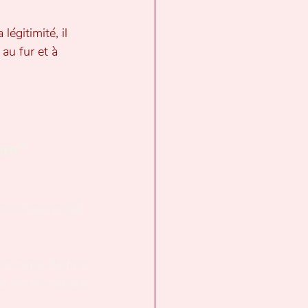
égitimité, il 
 au fur et à 
son"
nir d’une entité 
ns notre ADN à 
a vie en société 