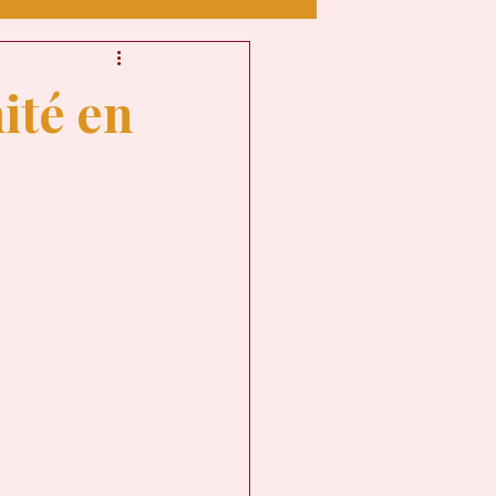
 HUMAIN
ité en
OUT
NAIRE