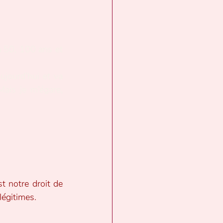
a 50, 100 ans et 
jourd’hui et va 
ais je m’égare, 
t notre droit de 
légitimes.