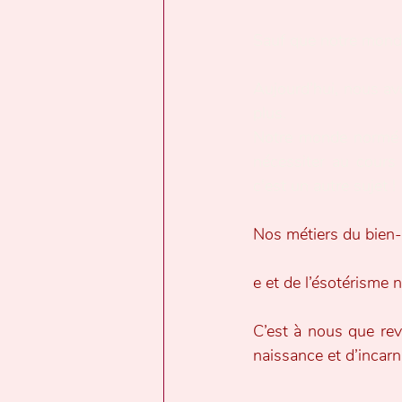
Sauf que notre monde
Aujourd’hui, nous avo
plus.
Notre monde normé ne
nécessiter au cours 
c'est un autre sujet !
Nos métiers du bien-êt
e et de l’ésotérisme 
C’est à nous que revi
naissance et d’incarn