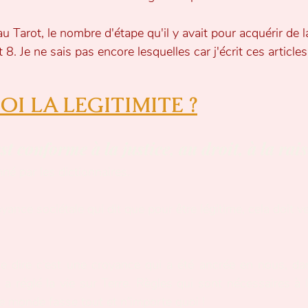
Tarot, le nombre d'étape qu'il y avait pour acquérir de la l
t 8. Je ne sais pas encore lesquelles car j'écrit ces articles
UOI LA LEGITIMITE ?
est conforme à la justice, au droit, à la rai
nné par les dictionnaires.
ance sociétale qui dit que pour être légitime, cela doit ve
e dire c’est une croyance qui a été ancrée en nous, da
 réglé la vie sur Terre. Règles qui sont nécessaires à l
le monde fasse tout et n’importe quoi !