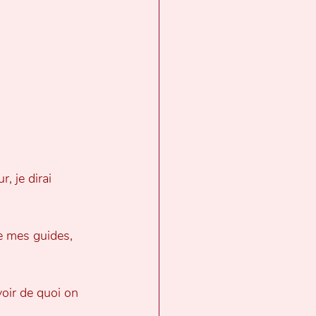
, je dirai 
e mes guides,  
oir de quoi on 