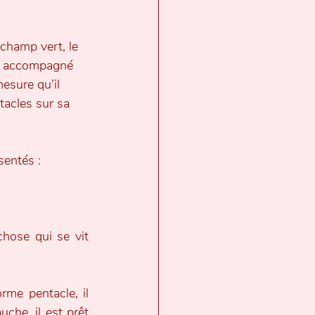
hamp vert, le 
est accompagné 
esure qu’il 
acles sur sa 
sentés :
hose qui se vit 
me pentacle, il 
che, il est prêt 