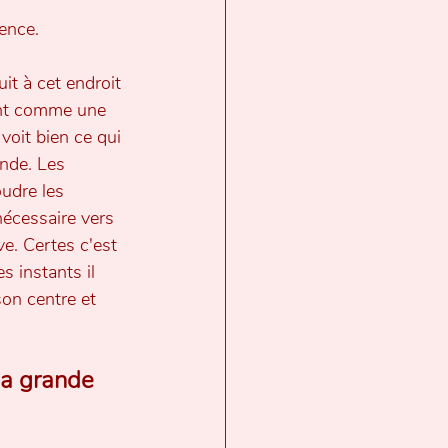
ence.
t à cet endroit 
ent comme une 
 voit bien ce qui 
nde. Les 
udre les 
écessaire vers 
ve. Certes c'est 
 instants il 
son centre et 
la grande 