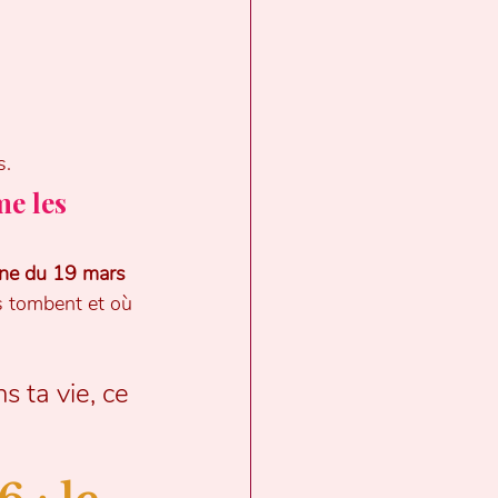
s.
e les 
une du 19 mars 
s tombent et où 
 ta vie, ce 