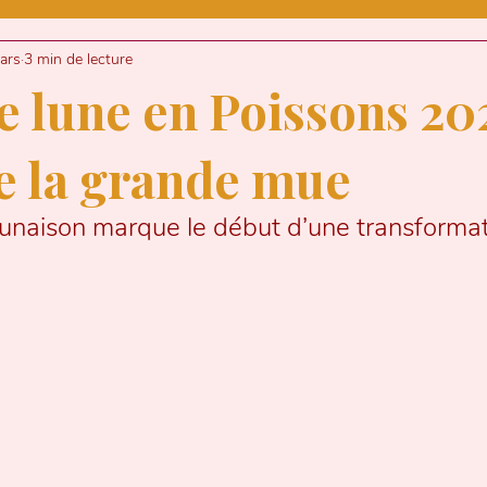
INTROSPECTION
ARGENT
DESIGN
ars
3 min de lecture
 lune en Poissons 202
CE
ASTROLOGIE
e la grande mue
lunaison marque le début d’une transformat
'UNE ENTREPRENEURE
MEDIUMNITE
NXIETE
SANTE MENTALE
BURN-
NNEL
NUMEROLOGIE
TRANSIT LU