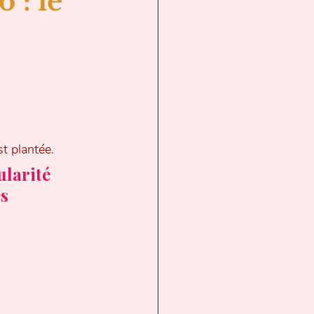
: le 
t plantée.
larité 
s 