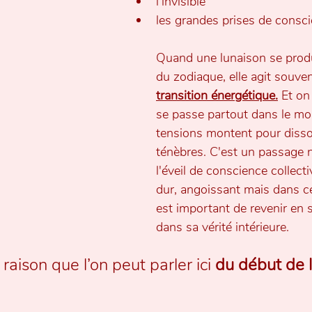
l’invisible
les grandes prises de consci
Quand une lunaison se produi
du zodiaque, elle agit souv
transition énergétique.
 Et on
se passe partout dans le mo
tensions montent pour disso
ténèbres. C'est un passage n
l'éveil de conscience collecti
dur, angoissant mais dans ces
est important de revenir en 
dans sa vérité intérieure.
raison que l’on peut parler ici 
du début de 