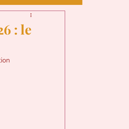
 HUMAIN
6 : le
ion 
OUT
NAIRE