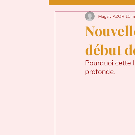
NUMEROLOGIE
Magaly AZOR
11 m
Nouvelle
TAROT
GUIDAN
début d
Pourquoi cette 
JOURNAL INTIME D
profonde.
CODE AMIQUE
A
TRANSGENERATIO