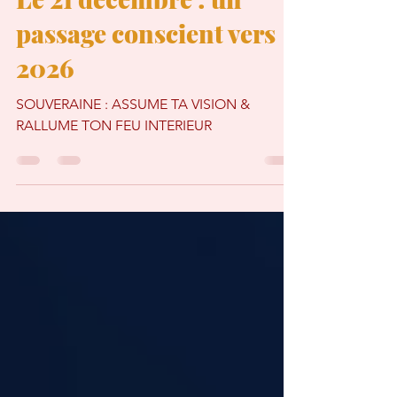
Magaly AZOR
15 déc. 2025
5 min de lecture
Le 21 décembre : un
passage conscient vers
2026
SOUVERAINE : ASSUME TA VISION &
RALLUME TON FEU INTERIEUR